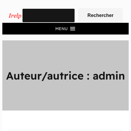
Aller
Rechercher
au
Rechercher
contenu
MENU
Auteur/autrice :
admin