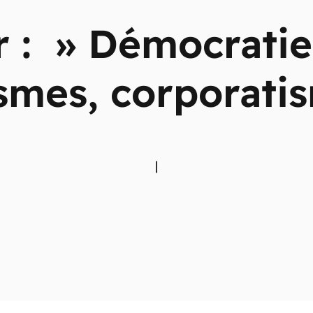
r : » Démocratie
ismes, corporati
|