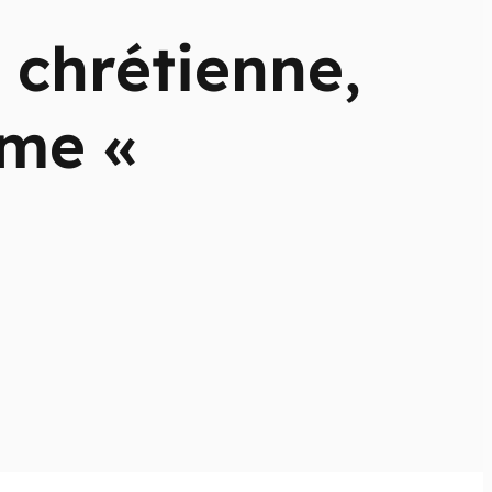
 chrétienne,
sme «